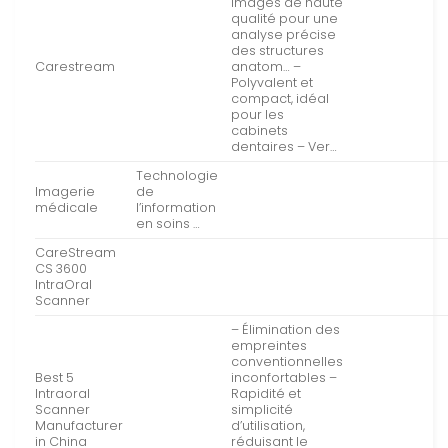
images de haute
qualité pour une
analyse précise
des structures
Carestream
anatom… –
Polyvalent et
compact, idéal
pour les
cabinets
dentaires – Ver…
Technologie
Imagerie
de
médicale
l’information
en soins …
CareStream
CS 3600
IntraOral
Scanner
– Élimination des
empreintes
conventionnelles
Best 5
inconfortables –
Intraoral
Rapidité et
Scanner
simplicité
Manufacturer
d’utilisation,
in China
réduisant le