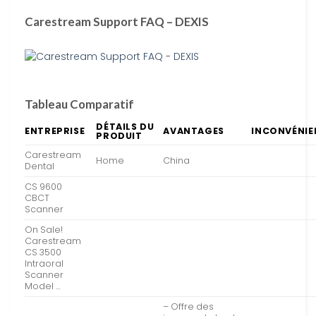
Carestream Support FAQ – DEXIS
Tableau Comparatif
DÉTAILS DU
ENTREPRISE
AVANTAGES
INCONVÉNIE
PRODUIT
Carestream
Home
China
Dental
CS 9600
CBCT
Scanner
On Sale!
Carestream
CS 3500
Intraoral
Scanner
Model …
– Offre des