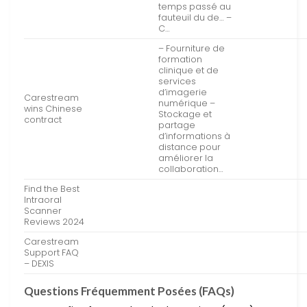
temps passé au
fauteuil du de… –
C…
– Fourniture de
formation
clinique et de
services
d’imagerie
Carestream
numérique –
wins Chinese
Stockage et
contract
partage
d’informations à
distance pour
améliorer la
collaboration…
Find the Best
Intraoral
Scanner
Reviews 2024
Carestream
Support FAQ
– DEXIS
Questions Fréquemment Posées (FAQs)