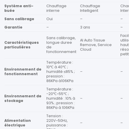
Système anti-
Chauffage
Chauffage
Cha
buée
interne
Intelligent
Inte
Sans calibrage
Oui
–
–
Garantie
–
3 ans
–
Faci
Sans calibrage,
AI Auto Tissue
utili
Caractéristiques
longue duree
Remove, Service
hau
particulières
de
Cloud
réso
fonctionnement
peti
Température :
10℃ à 40℃ ;
Environnement de
humidité ≤85% ;
–
–
fonctionnement
pression :
86KPa à106KPa
Température :
-20℃~55℃ ;
Environnement de
humidité : 10% à
–
–
stockage
93% ; pression :
86KPa à 106KPa
Tension :
Alimentation
220V~50Hz,
–
–
électrique
puissance :