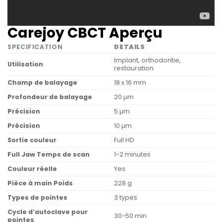
Carejoy CBCT Aperçu
SPECIFICATION
DETAILS
Implant, orthodontie,
Utilisation
restauration
Champ de balayage
18 x 16 mm
Profondeur de balayage
20 µm
Précision
5 µm
Précision
10 µm
Sortie couleur
Full HD
Full Jaw Temps de scan
1-2 minutes
Couleur réelle
Yes
Pièce à main Poids
228 g
Types de pointes
3 types
Cycle d’autoclave pour
30-50 min
pointes