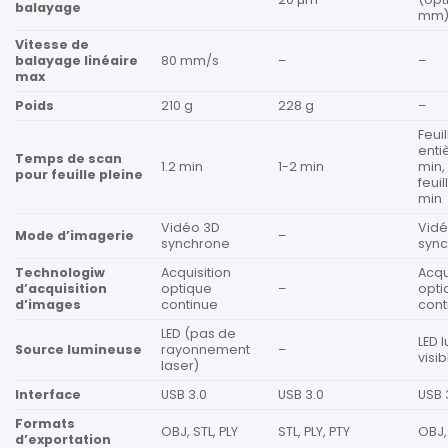
balayage
mm
Vitesse de
balayage linéaire
80 mm/s
–
–
max
Poids
210 g
228 g
–
Feuil
entiè
Temps de scan
1.2 min
1-2 min
min,
pour feuille pleine
feuill
min
Vidéo 3D
Vidé
Mode d’imagerie
–
synchrone
syn
Technologiw
Acquisition
Acqu
d’acquisition
optique
–
opti
d’images
continue
cont
LED (pas de
LED 
Source lumineuse
rayonnement
–
visib
laser)
Interface
USB 3.0
USB 3.0
USB 
Formats
OBJ, STL, PLY
STL, PLY, PTY
OBJ, 
d’exportation