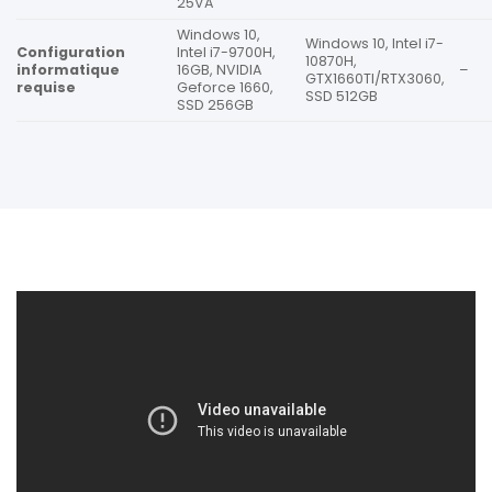
25VA
Windows 10,
Windows 10, Intel i7-
Configuration
Intel i7-9700H,
10870H,
informatique
16GB, NVIDIA
–
GTX1660TI/RTX3060,
requise
Geforce 1660,
SSD 512GB
SSD 256GB