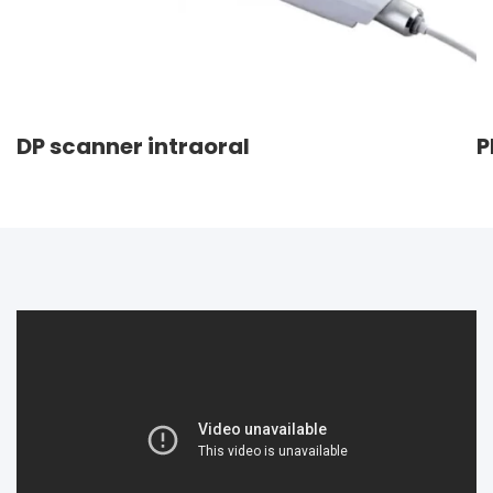
DP scanner intraoral
P