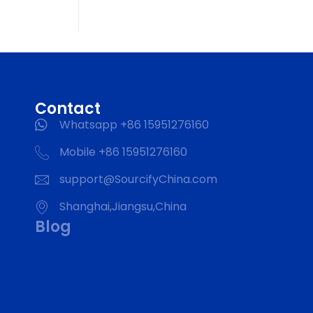
Contact
Whatsapp +86 15951276160
Mobile +86 15951276160
support@SourcifyChina.com
Shanghai,Jiangsu,China
Blog