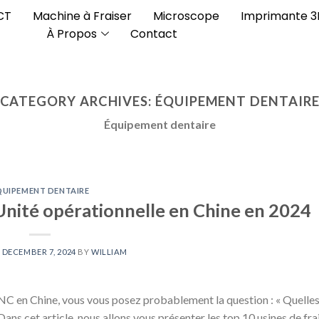
CT
Machine à Fraiser
Microscope
Imprimante 
À Propos
Contact
CATEGORY ARCHIVES:
ÉQUIPEMENT DENTAIR
Équipement dentaire
QUIPEMENT DENTAIRE
 Unité opérationnelle en Chine en 2024
N
DECEMBER 7, 2024
BY
WILLIAM
CNC en Chine, vous vous posez probablement la question : « Quelles
 Dans cet article, nous allons vous présenter les top 10 usines de f