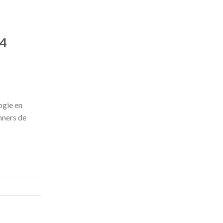
24
ogie en
nners de