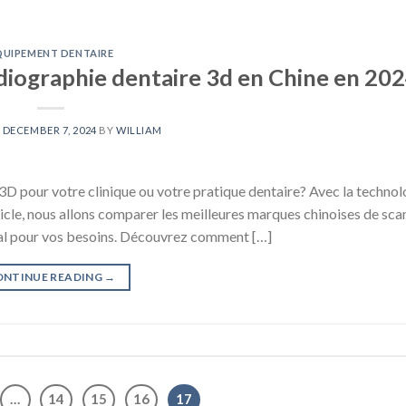
QUIPEMENT DENTAIRE
adiographie dentaire 3d en Chine en 20
N
DECEMBER 7, 2024
BY
WILLIAM
3D pour votre clinique ou votre pratique dentaire? Avec la technol
ticle, nous allons comparer les meilleures marques chinoises de sca
déal pour vos besoins. Découvrez comment […]
ONTINUE READING
→
…
14
15
16
17