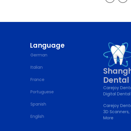
Language
German
Italian
Shangh
Denta
France
Carejoy Dent
Portuguese
Digital Dental
Spanish
Carejoy Denta
3D Scanners, 
English
More