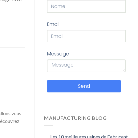
Email
Message
Send
allons vous
MANUFACTURING BLOG
 Découvrez
Les 10 meilleures usines de Fabricant