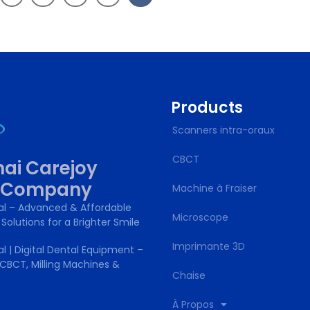
Products
Scanners intra-oraux
CBCT
ai Carejoy
l Company
Machine à Fraiser
al – Advanced & Affordable
Microscope
 Solutions for a Brighter Smile
Imprimante 3D
l | Digital Dental Equipment –
CBCT, Milling Machines &
Chaise
À Propos