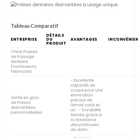
Tableau Comparatif
DÉTAILS
ENTREPRISE
DU
AVANTAGES
INCONVÉNIE
PRODUIT
Chine Fraises
de fraisage
dentaire
Fournisseurs,
Fabricants
– Excellente
capacité de
coupe pour une
élimination
Vente en gros
précise de
de fraises
l’émail carié et
diamantées
un… – Durabilité
personnalisées
élevée grâce à
la résistance
des particules
de diam…