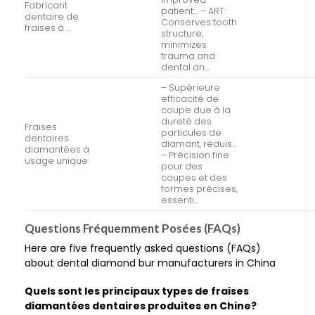
Fabricant
patient… – ART:
dentaire de
Conserves tooth
fraises à …
structure,
minimizes
trauma and
dental an…
– Supérieure
efficacité de
coupe due à la
dureté des
Fraises
particules de
dentaires
diamant, réduis…
diamantées à
– Précision fine
usage unique
pour des
coupes et des
formes précises,
essenti…
Questions Fréquemment Posées (FAQs)
Here are five frequently asked questions (FAQs)
about dental diamond bur manufacturers in China
Quels sont les principaux types de fraises
diamantées dentaires produites en Chine?