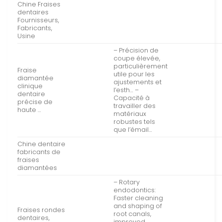
Chine Fraises
dentaires
Fournisseurs,
Fabricants,
Usine
– Précision de
coupe élevée,
particulièrement
Fraise
utile pour les
diamantée
ajustements et
clinique
l’esth… –
dentaire
Capacité à
précise de
travailler des
haute …
matériaux
robustes tels
que l’émail…
Chine dentaire
fabricants de
fraises
diamantées
– Rotary
endodontics:
Faster cleaning
and shaping of
Fraises rondes
root canals,
dentaires,
improved