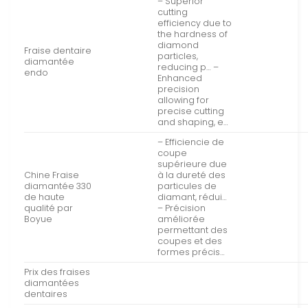
– Superior
cutting
efficiency due to
the hardness of
diamond
Fraise dentaire
particles,
diamantée
reducing p… –
endo
Enhanced
precision
allowing for
precise cutting
and shaping, e…
– Efficiencie de
coupe
supérieure due
Chine Fraise
à la dureté des
diamantée 330
particules de
de haute
diamant, rédui…
qualité par
– Précision
Boyue
améliorée
permettant des
coupes et des
formes précis…
Prix des fraises
diamantées
dentaires