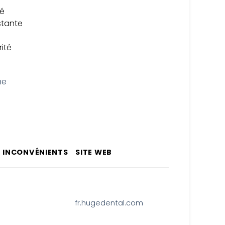
té
stante
rité
INCONVÉNIENTS
SITE WEB
fr.hugedental.com