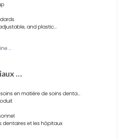
up
ndards
 adjustable, and plastic…
iaux …
soins en matière de soins denta…
oduit
sonnel
s dentaires et les hôpitaux