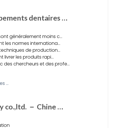
ipements dentaires …
es sont généralement moins c…
ent les normes internationa…
es techniques de production…
 livrer les produits rapi…
ec des chercheurs et des profe…
 co.,ltd. － Chine …
ation