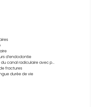
aires
e
aire
eurs d’endodontie
r du canal radiculaire avec p…
 de fractures
ongue durée de vie