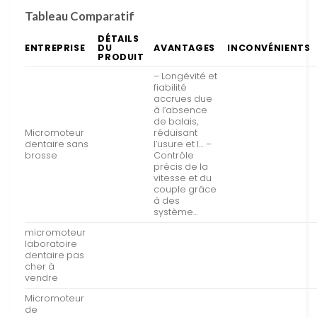
Tableau Comparatif
DÉTAILS
ENTREPRISE
DU
AVANTAGES
INCONVÉNIENTS
PRODUIT
– Longévité et
fiabilité
accrues due
à l’absence
de balais,
Micromoteur
réduisant
dentaire sans
l’usure et l… –
brosse
Contrôle
précis de la
vitesse et du
couple grâce
à des
système…
micromoteur
laboratoire
dentaire pas
cher à
vendre
Micromoteur
de