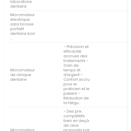
laboratoire
dentaire
Micromoteur
électrique
sans brosse
portatif
dentaire bon
…
– Précision et
efficacité
accrues des
traitements –
Gain de
Micromoteur
temps et
de clinique
d’argent –
dentaire
Confort accru
pour le
praticien et le
patient –
Réduction de
la fatigu…
– Des prix
compétitifs
bien en deçà
de ceux
Micromoteur
proposés par