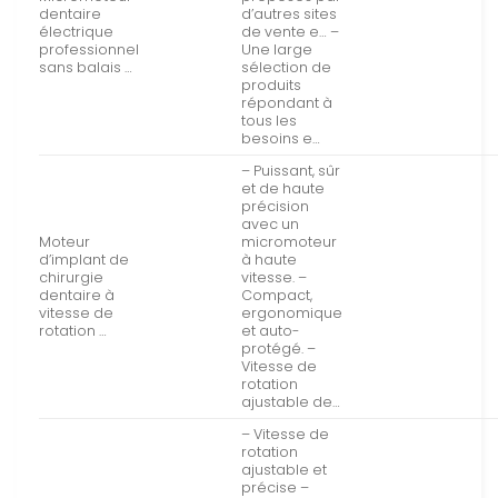
dentaire
d’autres sites
électrique
de vente e… –
professionnel
Une large
sans balais …
sélection de
produits
répondant à
tous les
besoins e…
– Puissant, sûr
et de haute
précision
avec un
Moteur
micromoteur
d’implant de
à haute
chirurgie
vitesse. –
dentaire à
Compact,
vitesse de
ergonomique
rotation …
et auto-
protégé. –
Vitesse de
rotation
ajustable de…
– Vitesse de
rotation
ajustable et
précise –