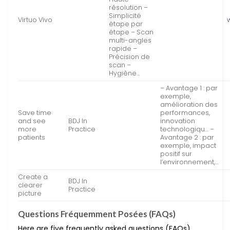
résolution –
Simplicité
Virtuo Vivo
étape par
étape – Scan
multi-angles
rapide –
Précision de
scan –
Hygiène…
– Avantage 1 : par
exemple,
amélioration des
Save time
performances,
and see
BDJ In
innovation
more
Practice
technologiqu… –
patients
Avantage 2 : par
exemple, impact
positif sur
l’environnement,…
Create a
BDJ In
clearer
Practice
picture
Questions Fréquemment Posées (FAQs)
Here are five frequently asked questions (FAQs)