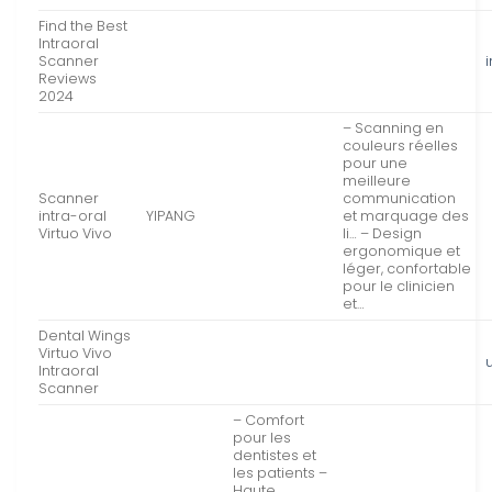
Find the Best
Intraoral
Scanner
Reviews
2024
– Scanning en
couleurs réelles
pour une
meilleure
Scanner
communication
intra-oral
YIPANG
et marquage des
Virtuo Vivo
li… – Design
ergonomique et
léger, confortable
pour le clinicien
et…
Dental Wings
Virtuo Vivo
Intraoral
Scanner
– Comfort
pour les
dentistes et
les patients –
Haute