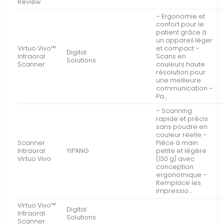
Review
– Ergonomie et
confort pour le
patient grâce à
un appareil léger
Virtuo Vivo™
et compact –
Digital
Intraoral
Scans en
Solutions
Scanner
couleurs haute
résolution pour
une meilleure
communication –
Pa…
– Scanning
rapide et précis
sans poudre en
couleur réelle –
Scanner
Pièce à main
Intraoral
YIPANG
petite et légère
Virtuo Vivo
(130 g) avec
conception
ergonomique –
Remplace les
impressio…
Virtuo Vivo™
Digital
Intraoral
Solutions
Scanner